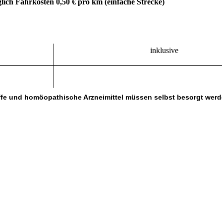
glich Fahrkosten 0,50 € pro km (einfache Strecke)
inklusive
stoffe und homöopathische Arzneimittel müssen selbst besorgt wer